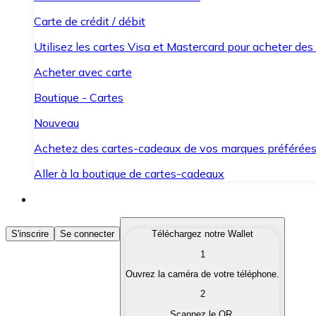
Carte de crédit / débit
Utilisez les cartes Visa et Mastercard pour acheter des
Acheter avec carte
Boutique - Cartes
Nouveau
Achetez des cartes-cadeaux de vos marques préférée
Aller à la boutique de cartes-cadeaux
Acheter des Cryptomonnaies
S'inscrire
Se connecter
Téléchargez notre Wallet
1
Achetez les cryptomonnaies qui vous intéressent rapid
Ouvrez la caméra de votre téléphone.
Vendre des Cryptomonnaies
2
Convertissez vos cryptomonnaies en monnaie fiduciair
Scannez le QR.