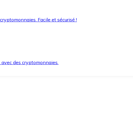
 cryptomonnaies. Facile et sécurisé !
s avec des cryptomonnaies.
ement et en toute sécurité.
e lorsque vous en avez besoin.