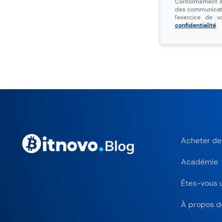
Conformément au
des communicatio
l'exercice de 
confidentialité
.
Acheter de
Académie
Êtes-vous 
À propos d