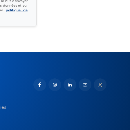
le but d'envoyer
os données et sur
otre
politique de
ies