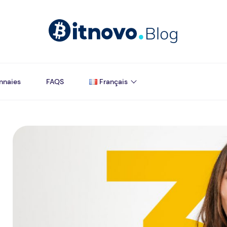
nnaies
FAQS
Français