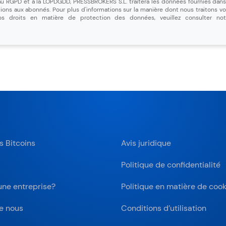
 RGPD et à la LOPDGDD, PRESSBROKERS S.L. traitera les données fournies dans 
ns aux abonnés. Pour plus d'informations sur la manière dont nous traitons v
vos droits en matière de protection des données, veuillez consulter n
s Bitcoins
Avis juridique
Politique de confidentialité
une entreprise?
Politique en matière de cook
e nous
Conditions d’utilisation