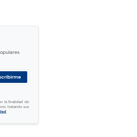
populares
n la finalidad de
mos tratando sus
idad
.