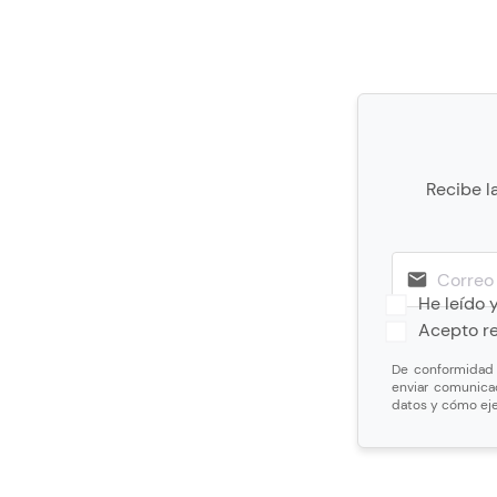
Recibe l
He leído 
Acepto re
De conformidad c
enviar comunica
datos y cómo eje