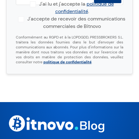
J'ai lu et j'accepte la
politique de
confidentialité
.
J'accepte de recevoir des communications
commerciales de Bitnovo
Conformément au RGPD et à la LOPDGDD, PRESSBROKERS S.L.
traitera les données fournies dans le but d'envoyer des
communications aux abonnés. Pour plus d'informations sur la
manière dont nous traitons vos données et sur l'exercice de
vos droits en matière de protection des données, veuillez
consulter notre
politique de confidentialité
.