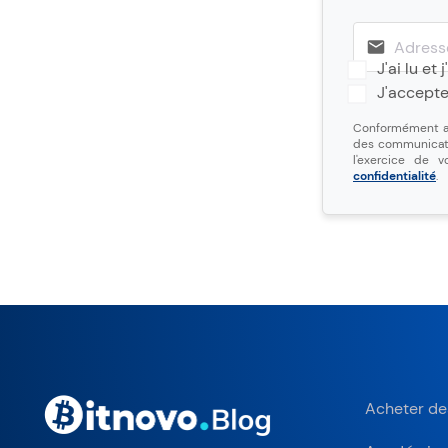
J'ai lu et
J'accept
Conformément au
des communicatio
l'exercice de 
confidentialité
.
Acheter de