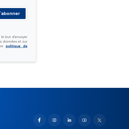
le but d'envoyer
os données et sur
otre
politique de