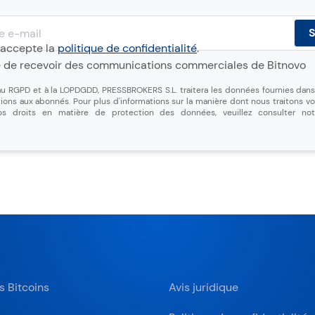
 j'accepte la
politique de confidentialité
.
e de recevoir des communications commerciales de Bitnovo
 RGPD et à la LOPDGDD, PRESSBROKERS S.L. traitera les données fournies dans 
ns aux abonnés. Pour plus d'informations sur la manière dont nous traitons v
vos droits en matière de protection des données, veuillez consulter n
s Bitcoins
Avis juridique