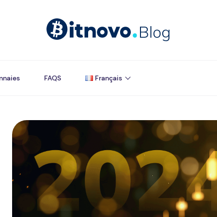
nnaies
FAQS
Français