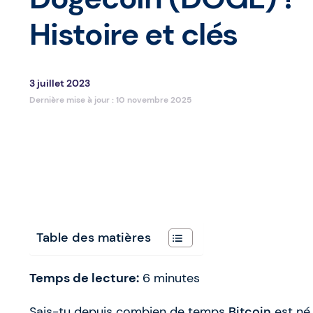
Histoire et clés
3 juillet 2023
Dernière mise à jour :
10 novembre 2025
Table des matières
Temps de lecture:
6
minutes
Sais-tu depuis combien de temps
Bitcoin
est né 