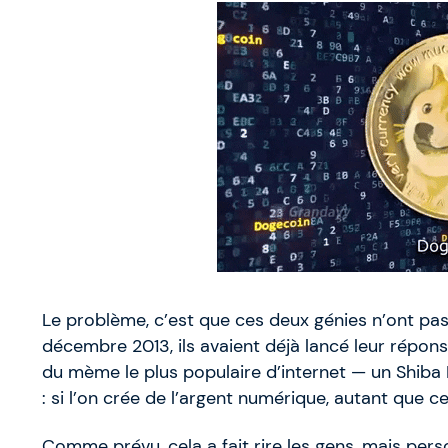
Le problème, c’est que ces deux génies n’ont pas s
décembre 2013, ils avaient déjà lancé leur répon
du mème le plus populaire d’internet — un Shiba I
: si l’on crée de l’argent numérique, autant que c
Comme prévu, cela a fait rire les gens, mais pers