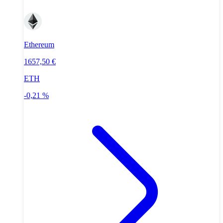
Ethereum
1657,50 €
ETH
-0,21 %