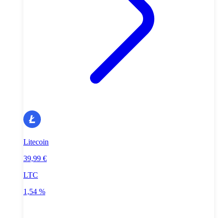
Litecoin
39,99 €
LTC
1,54 %