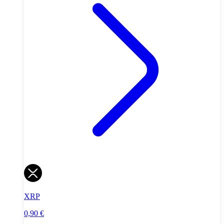
XRP
0,90 €