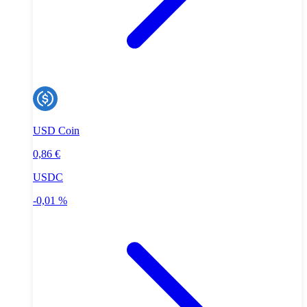
USD Coin
0,86 €
USDC
-0,01 %