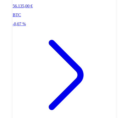
56.135,00 €
BTC
-0,07 %