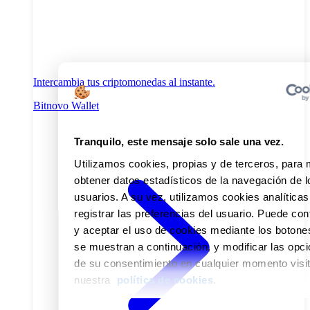
Intercambia tus criptomonedas al instante.
Bitnovo Wallet
Tranquilo, este mensaje solo sale una vez.
Utilizamos cookies, propias y de terceros, para 
obtener datos estadísticos de la navegación de l
usuarios.
A su vez, utilizamos cookies analíticas
registrar las preferencias del usuario.
Puede conf
y aceptar el uso de cookies mediante los botone
se muestran a continuación, y modificar las opc
de su consentimiento en cualquier momento visi
nuestra
política de cookies
.