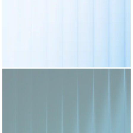
Comprar con Transferencia
Tarjeta de crédito / débito
Utiliza tarjetas Visa y Mastercard para comprar criptom
Comprar con tarjeta
Tienda - Tarjetas regalo
Nuevo
Compra tarjetas regalo de tus marcas favoritas con cr
Ir a la tienda de tarjetas regalo