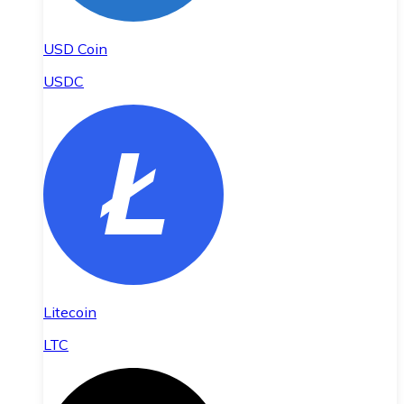
USD Coin
USDC
Litecoin
LTC