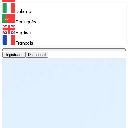
Bitnovo Ramp
Italiano
Integra nuestra solución en tu plataforma.
Português
Bitnovo Giftcards
English
Vende nuestras tarjetas regalo en tu negocio.
Français
Bitnovo OTC
Registrarse
Dashboard
Realiza operaciones de gran volumen.
Bitnovo ATM
Integra un ATM Bitnovo en tu negocio y permite que t
Bitnovo API
Integra nuestra API en tu ecosistema.
Conviértete en Distribuidor
Únete a nuestra red de distribuidores.