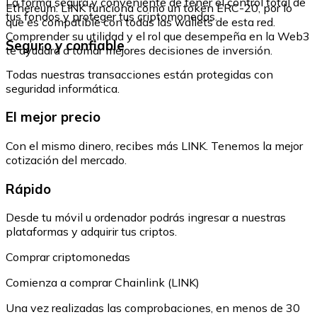
La forma segura y conveniente de tener el control total de
Ethereum: LINK funciona como un token ERC-20, por lo
tus fondos y proteger tus criptomonedas.
que es compatible con todas las wallets de esta red.
Comprender su utilidad y el rol que desempeña en la Web3
Seguro y confiable
te ayudará a tomar mejores decisiones de inversión.
Todas nuestras transacciones están protegidas con
seguridad informática.
El mejor precio
Con el mismo dinero, recibes más LINK. Tenemos la mejor
cotización del mercado.
Rápido
Desde tu móvil u ordenador podrás ingresar a nuestras
plataformas y adquirir tus criptos.
Comprar criptomonedas
Comienza a comprar Chainlink (LINK)
Una vez realizadas las comprobaciones, en menos de 30