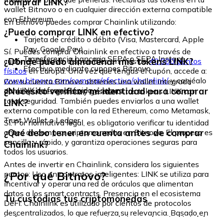
comprar LINK?
wallet Bitnovo o en cualquier dirección externa compatible
con Ethereum.
En Bitnovo puedes comprar Chainlink utilizando:
¿Puedo comprar LINK en efectivo?
Tarjeta de crédito o débito (Visa, Mastercard, Apple
Pay, Google Pay)
Sí. Puedes comprar Chainlink en efectivo a través de
Transferencia bancaria SEPA o SEPA Instant
¿Dónde puedo almacenar mis tokens LINK?
cupones Bitnovo, disponibles en más de
40.000 puntos
Efectivo mediante cupones Bitnovo
físicos
en Europa. Una vez que tengas el cupón, accede a:
www.bitnovo.com/comprar/efectivo/chainlink/
y canjéalo
Con tu cuenta Bitnovo obtienes una wallet integrada
por LINK de forma rápida y segura.
¿Necesito verificar mi identidad para comprar
donde puedes guardar y gestionar tus tokens LINK con
total seguridad. También puedes enviarlos a una wallet
LINK?
externa compatible con la red Ethereum, como Metamask,
Trust Wallet o Ledger.
Sí. Por normativa legal, es obligatorio verificar tu identidad
¿Qué debo tener en cuenta antes de comprar
antes de comprar criptomonedas en Bitnovo. El proceso es
sencillo y rápido, y garantiza operaciones seguras para
Chainlink?
todos los usuarios.
Antes de invertir en Chainlink, considera los siguientes
¿Por qué Bitnovo?
puntos: Uso en contratos inteligentes: LINK se utiliza para
incentivar y operar una red de oráculos que alimentan
datos a los smart contracts. Presencia en el ecosistema
Tu custodias tus criptomonedas
DeFi: Chainlink es utilizado por cientos de protocolos
descentralizados, lo que refuerza su relevancia. Basado en