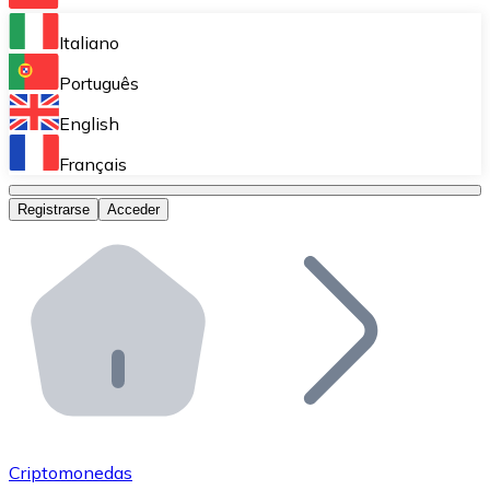
Bitnovo Ramp
Italiano
Integra nuestra solución en tu plataforma.
Português
Bitnovo Giftcards
English
Vende nuestras tarjetas regalo en tu negocio.
Français
Bitnovo OTC
Registrarse
Acceder
Realiza operaciones de gran volumen.
Bitnovo ATM
Integra un ATM Bitnovo en tu negocio y permite que t
Bitnovo API
Integra nuestra API en tu ecosistema.
Conviértete en Distribuidor
Únete a nuestra red de distribuidores.
Criptomonedas