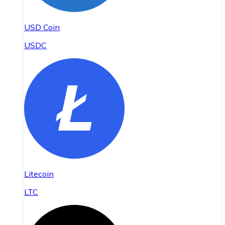
USD Coin
USDC
Litecoin
LTC