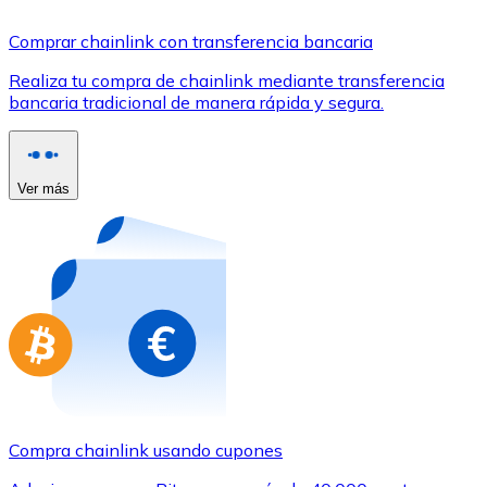
Comprar con Transferencia
Comprar chainlink con transferencia bancaria
Tarjeta de crédito / débito
Realiza tu compra de chainlink mediante transferencia
Utiliza tarjetas Visa y Mastercard para comprar criptom
bancaria tradicional de manera rápida y segura.
Comprar con tarjeta
Tienda - Tarjetas regalo
Ver más
Nuevo
Compra tarjetas regalo de tus marcas favoritas con cr
Ir a la tienda de tarjetas regalo
Compra chainlink usando cupones