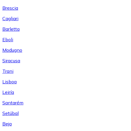
Brescia
Cagliari
Barletta
Eboli
Modugno
Siracusa
Trani
Lisboa
Leiría
Santarém
Setúbal
Beja