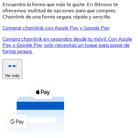
Encuentra la forma que más te guste. En Bitnovo te
ofrecemos multitud de opciones para que compres
Chainlink de una forma segura, rápida y sencilla.
Comprar chainlink con Apple Pay y Google Pay
Compra chainlink en segundos desde tu móvil. Con Apple
XRP
Pay o Google Pay, solo necesitas un toque para pagar de
XRP
forma segura.
Ver todo
Ver más
Efectivo
Compra criptomonedas con efectivo en tu tienda más 
Comprar con efectivo
Transferencia SEPA
Añade fondos a tu cuenta Bitnovo o realiza compras di