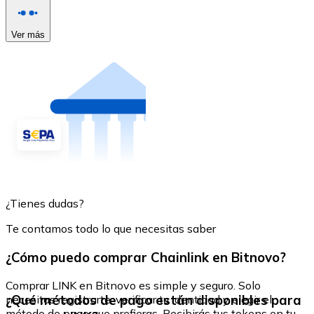
Ver más
¿Tienes dudas?
Te contamos todo lo que necesitas saber
¿Cómo puedo comprar Chainlink en Bitnovo?
Comprar LINK en Bitnovo es simple y seguro. Solo
¿Qué métodos de pago están disponibles para
necesitas registrarte, verificar tu identidad y elegir el
método de pago que prefieras. Recibirás tus tokens en tu