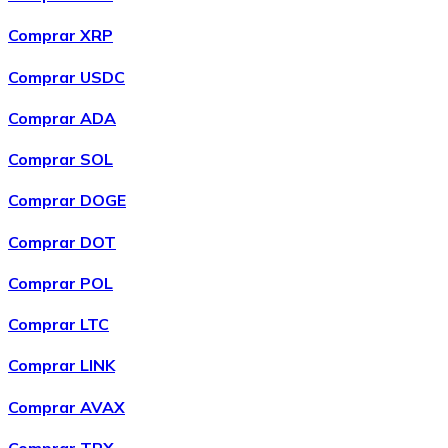
Comprar XRP
Comprar USDC
Comprar ADA
Comprar SOL
Comprar
Wrapped Bitcoin
con transferencia bancaria
Comprar DOGE
WBTC
Comprar DOT
Comprar POL
Comprar LTC
Comprar LINK
Comprar AVAX
Comprar
Avalanche
con transferencia bancaria
Comprar TRX