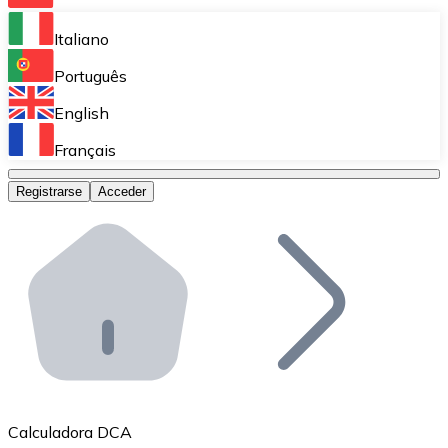
Bitnovo Ramp
Italiano
Integra nuestra solución en tu plataforma.
Português
Bitnovo Giftcards
English
Vende nuestras tarjetas regalo en tu negocio.
Français
Bitnovo OTC
Registrarse
Acceder
Realiza operaciones de gran volumen.
Bitnovo ATM
Integra un ATM Bitnovo en tu negocio y permite que t
Bitnovo API
Integra nuestra API en tu ecosistema.
Conviértete en Distribuidor
Únete a nuestra red de distribuidores.
Calculadora DCA