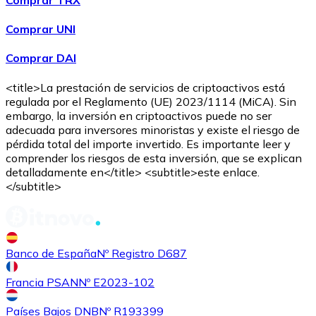
AVAX
Comprar UNI
Comprar DAI
<title>La prestación de servicios de criptoactivos está
regulada por el Reglamento (UE) 2023/1114 (MiCA). Sin
embargo, la inversión en criptoactivos puede no ser
adecuada para inversores minoristas y existe el riesgo de
pérdida total del importe invertido. Es importante leer y
comprender los riesgos de esta inversión, que se explican
Comprar
Shiba Inu
con transferencia bancaria
detalladamente en</title> <subtitle>este enlace.
SHIB
</subtitle>
Banco de España
Nº Registro D687
Francia PSAN
Nº E2023-102
Países Bajos DNB
Nº R193399