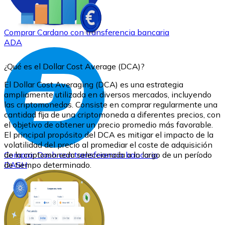
Comprar
Cardano
con transferencia bancaria
ADA
¿Qué es el Dollar Cost Average (DCA)?
El Dollar Cost Averaging (DCA) es una estrategia
ampliamente utilizada en diversos mercados, incluyendo
las criptomonedas. Consiste en comprar regularmente una
cantidad fija de una criptomoneda a diferentes precios, con
el objetivo de obtener un precio promedio más favorable.
El principal propósito del DCA es mitigar el impacto de la
volatilidad del precio al promediar el coste de adquisición
Comprar
de la criptomoneda seleccionada a lo largo de un período
Dash
con transferencia bancaria
DASH
de tiempo determinado.