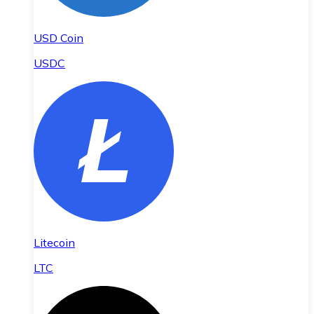
USD Coin
USDC
Litecoin
LTC