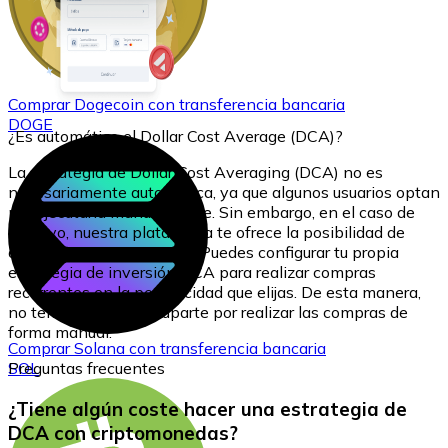
Comprar
Dogecoin
con transferencia bancaria
DOGE
¿Es automático el Dollar Cost Average (DCA)?
La estrategia de Dollar Cost Averaging (DCA) no es
necesariamente automática, ya que algunos usuarios optan
por ejecutarla manualmente. Sin embargo, en el caso de
Bitnovo, nuestra plataforma te ofrece la posibilidad de
automatizar este proceso. Puedes configurar tu propia
estrategia de inversión DCA para realizar compras
recurrentes en la periodicidad que elijas. De esta manera,
no tendrás que preocuparte por realizar las compras de
forma manual.
Comprar
Solana
con transferencia bancaria
SOL
Preguntas frecuentes
¿Tiene algún coste hacer una estrategia de
DCA con criptomonedas?