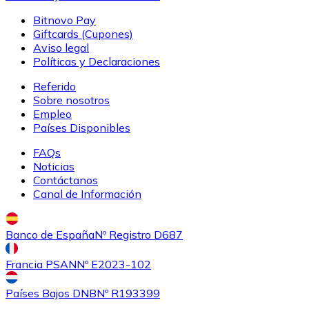
Comprar
Uniswap
con transferencia bancaria
Bitnovo Pay
UNI
Giftcards (Cupones)
Aviso legal
Políticas y Declaraciones
Referido
Sobre nosotros
Empleo
Países Disponibles
FAQs
Noticias
Contáctanos
Comprar
Ethereum Classic
con transferencia bancaria
Canal de Información
ETC
Banco de España
Nº Registro D687
Francia PSAN
Nº E2023-102
Países Bajos DNB
Nº R193399