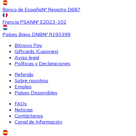
Banco de España
Nº Registro D687
Comprar
0x
con transferencia bancaria
con tarjeta
ZRX
Francia PSAN
Nº E2023-102
Países Bajos DNB
Nº R193399
Bitnovo Pay
Giftcards (Cupones)
Aviso legal
Políticas y Declaraciones
Referido
Sobre nosotros
Empleo
Comprar
OMG Network
con transferencia bancaria
con
Países Disponibles
tarjeta
OMG
FAQs
Noticias
Contáctanos
Canal de Información