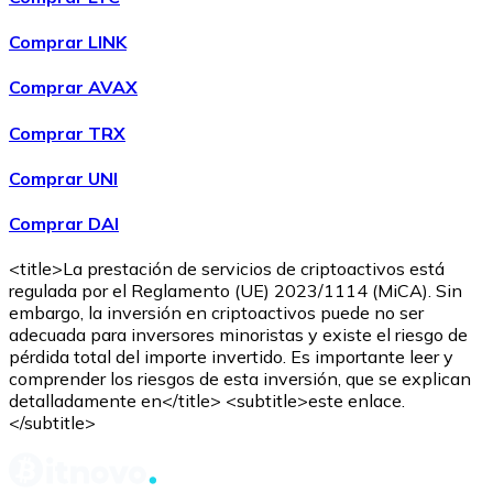
Comprar
Tezos
con transferencia bancaria
con tarjeta
XTZ
Comprar LINK
Comprar AVAX
Comprar TRX
Comprar UNI
Comprar DAI
<title>La prestación de servicios de criptoactivos está
Comprar
Sushi
con transferencia bancaria
con tarjeta
regulada por el Reglamento (UE) 2023/1114 (MiCA). Sin
SUSHI
embargo, la inversión en criptoactivos puede no ser
adecuada para inversores minoristas y existe el riesgo de
pérdida total del importe invertido. Es importante leer y
comprender los riesgos de esta inversión, que se explican
detalladamente en</title> <subtitle>este enlace.
</subtitle>