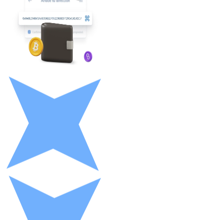
USDC
Litecoin
LTC