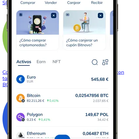
SOL
Comprar
Bitcoin Cash
con transferencia bancaria
con
tarjeta
BCH