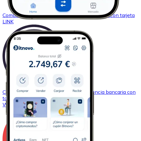
Comprar
Chainlink
con transferencia bancaria
con tarjeta
LINK
Comprar
Wrapped Bitcoin
con transferencia bancaria
con
tarjeta
WBTC