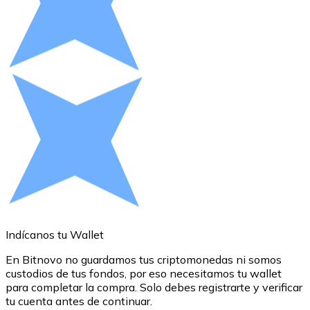
XRP
XRP
Ver todo
Efectivo
Compra criptomonedas con efectivo en tu tienda más 
Indícanos tu Wallet
A
Comprar con efectivo
En Bitnovo no guardamos tus criptomonedas ni somos
S
Transferencia SEPA
custodios de tus fondos, por eso necesitamos tu wallet
a
para completar la compra. Solo debes registrarte y verificar
c
Añade fondos a tu cuenta Bitnovo o realiza compras di
tu cuenta antes de continuar.
o