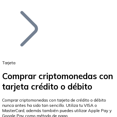
Listar Token
Añade tu proyecto a nuestro ecosistema.
Tarjeta
Comprar criptomonedas con
Bitcoin
tarjeta crédito o débito
BTC
Comprar criptomonedas con tarjeta de crédito o débito
nunca antes ha sido tan sencillo. Utiliza tu VISA o
MasterCard, además también puedes utilizar Apple Pay y
Google Pay como método de pago.