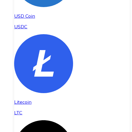
USD Coin
USDC
Litecoin
LTC