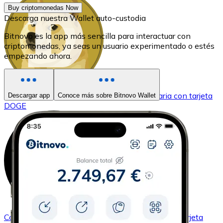
Buy criptomonedas Now
Descarga nuestra Wallet auto-custodia
Bitnovo es la app más sencilla para interactuar con
criptomonedas, ya seas un usuario experimentado o estés
empezando ahora.
Comprar
Dogecoin
con transferencia bancaria
con tarjeta
Descargar app
Conoce más sobre Bitnovo Wallet
DOGE
Comprar
Solana
con transferencia bancaria
con tarjeta