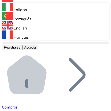
Bitnovo Ramp
Italiano
Integra nuestra solución en tu plataforma.
Português
Bitnovo Giftcards
English
Vende nuestras tarjetas regalo en tu negocio.
Français
Bitnovo OTC
Registrarse
Acceder
Realiza operaciones de gran volumen.
Bitnovo ATM
Integra un ATM Bitnovo en tu negocio y permite que t
Bitnovo API
Integra nuestra API en tu ecosistema.
Conviértete en Distribuidor
Únete a nuestra red de distribuidores.
Comprar