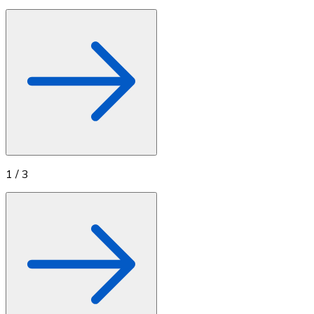
Comprar con Transferencia
Tarjeta de crédito / débito
Utiliza tarjetas Visa y Mastercard para comprar criptom
Comprar con tarjeta
Tienda - Tarjetas regalo
Nuevo
Compra tarjetas regalo de tus marcas favoritas con cr
1
/
3
Ir a la tienda de tarjetas regalo