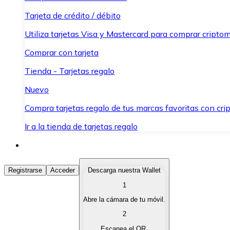
Tarjeta de crédito / débito
Utiliza tarjetas Visa y Mastercard para comprar criptom
Comprar con tarjeta
Tienda - Tarjetas regalo
Nuevo
Compra tarjetas regalo de tus marcas favoritas con cr
Ir a la tienda de tarjetas regalo
Comprar Criptomonedas
Registrarse
Acceder
Descarga nuestra Wallet
1
Compra criptomonedas con diferentes métodos de pag
Abre la cámara de tu móvil.
Vender Criptomonedas
2
Vende tus criptomonedas de forma rápida y segura.
Escanea el QR.