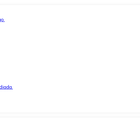
o.
diada.