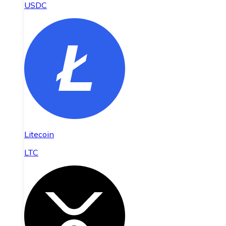
USDC
Litecoin
LTC