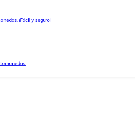
onedas. ¡Fácil y seguro!
iptomonedas.
o.