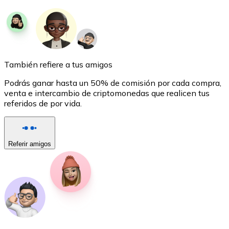
También refiere a tus amigos
XRP
Podrás ganar hasta un 50% de comisión por cada compra,
XRP
venta e intercambio de criptomonedas que realicen tus
referidos de por vida.
Ver todo
Efectivo
Referir amigos
Compra criptomonedas con efectivo en tu tienda más 
Comprar con efectivo
Transferencia SEPA
Añade fondos a tu cuenta Bitnovo o realiza compras di