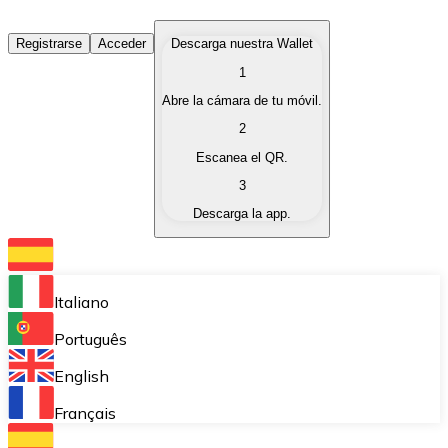
Comprar Criptomonedas
Registrarse
Acceder
Descarga nuestra Wallet
1
Compra criptomonedas con diferentes métodos de pag
Abre la cámara de tu móvil.
Vender Criptomonedas
2
Vende tus criptomonedas de forma rápida y segura.
Escanea el QR.
3
Intercambiar (Swap)
Descarga la app.
Intercambia tus criptomonedas al instante.
Bitnovo Wallet
Almacena tus criptomonedas en una wallet auto custo
Italiano
Compra Recurrente (DCA)
Português
Compra criptomonedas de forma recurrente.
English
Bitnovo Pay
Français
Acepta pagos con criptomonedas en tu negocio.