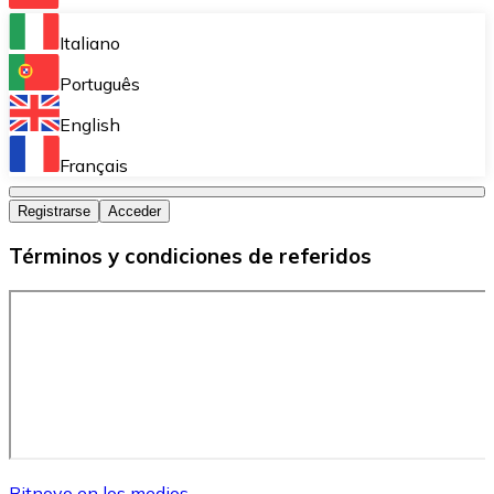
Bitnovo Ramp
Italiano
Integra nuestra solución en tu plataforma.
Português
Bitnovo Giftcards
English
Vende nuestras tarjetas regalo en tu negocio.
Français
Bitnovo OTC
Registrarse
Acceder
Realiza operaciones de gran volumen.
Términos y condiciones de referidos
Bitnovo ATM
Integra un ATM Bitnovo en tu negocio y permite que t
Bitnovo API
Integra nuestra API en tu ecosistema.
Conviértete en Distribuidor
Únete a nuestra red de distribuidores.
Bitnovo en los medios