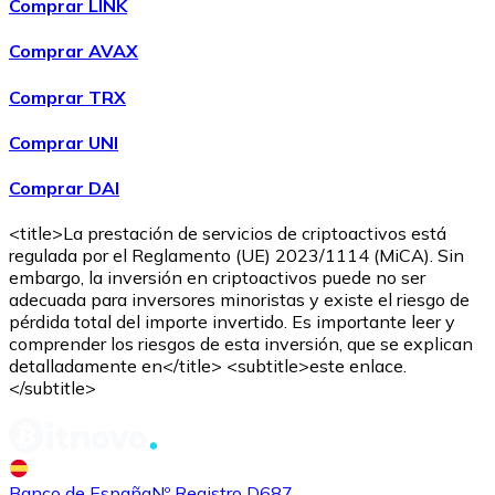
Comprar LINK
Comprar AVAX
Comprar TRX
Comprar UNI
Ethereum
Comprar DAI
ETH
<title>La prestación de servicios de criptoactivos está
regulada por el Reglamento (UE) 2023/1114 (MiCA). Sin
embargo, la inversión en criptoactivos puede no ser
adecuada para inversores minoristas y existe el riesgo de
pérdida total del importe invertido. Es importante leer y
comprender los riesgos de esta inversión, que se explican
detalladamente en</title> <subtitle>este enlace.
</subtitle>
USD Coin
Banco de España
Nº Registro D687