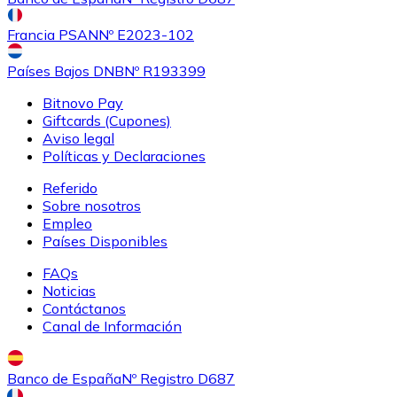
USDC
Francia PSAN
Nº E2023-102
Países Bajos DNB
Nº R193399
Bitnovo Pay
Giftcards (Cupones)
Aviso legal
Políticas y Declaraciones
Referido
Sobre nosotros
Empleo
Países Disponibles
Litecoin
FAQs
LTC
Noticias
Contáctanos
Canal de Información
Banco de España
Nº Registro D687