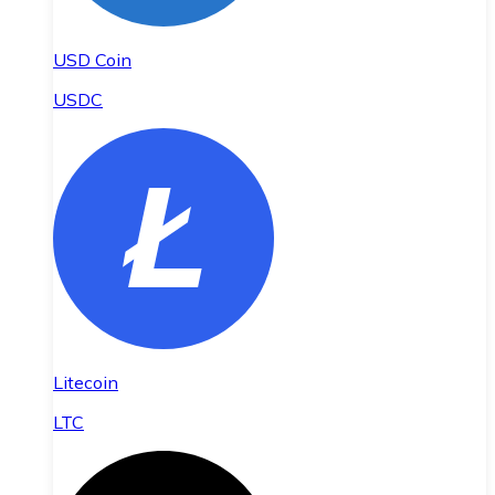
USD Coin
USDC
Litecoin
LTC