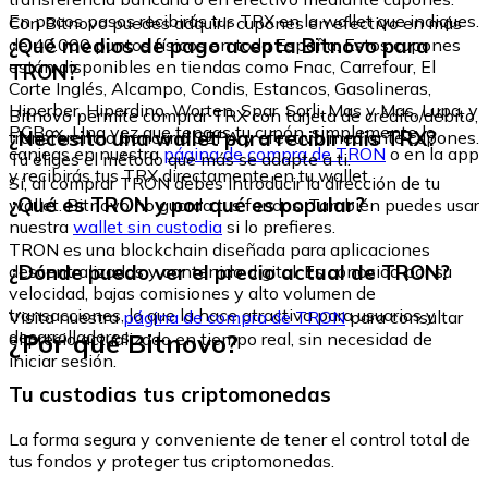
En pocos pasos recibirás tus TRX en la wallet que indiques.
Con Bitnovo puedes adquirir cupones en efectivo en más
¿Qué medios de pago acepta Bitnovo para
de 40.000 puntos físicos en toda España. Estos cupones
están disponibles en tiendas como Fnac, Carrefour, El
TRON?
Corte Inglés, Alcampo, Condis, Estancos, Gasolineras,
Hiperber, Hiperdino, Worten, Spar, Sorli, Mas y Mas, Lupa, y
Bitnovo permite comprar TRX con tarjeta de crédito/débito,
PCBox. Una vez que tengas tu cupón, simplemente lo
¿Necesito una wallet para recibir mis TRX?
transferencia bancaria SEPA y efectivo mediante cupones.
canjeas en nuestra
página de compra de TRON
o en la app
Tú eliges el método que más se adapte a ti.
y recibirás tus TRX directamente en tu wallet.
Sí, al comprar TRON debes introducir la dirección de tu
¿Qué es TRON y por qué es popular?
wallet. Bitnovo no guarda tus fondos. También puedes usar
nuestra
wallet sin custodia
si lo prefieres.
TRON es una blockchain diseñada para aplicaciones
¿Dónde puedo ver el precio actual de TRON?
descentralizadas y contenido digital. Es conocida por su
velocidad, bajas comisiones y alto volumen de
transacciones, lo que la hace atractiva para usuarios y
Visita nuestra
página de compra de TRON
para consultar
desarrolladores.
¿Por qué Bitnovo?
el precio actualizado en tiempo real, sin necesidad de
iniciar sesión.
Tu custodias tus criptomonedas
La forma segura y conveniente de tener el control total de
tus fondos y proteger tus criptomonedas.