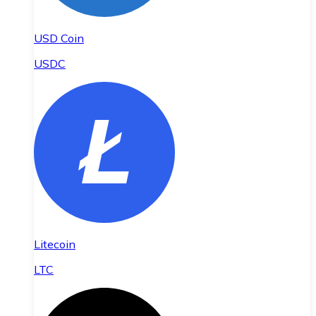
USD Coin
USDC
Litecoin
LTC