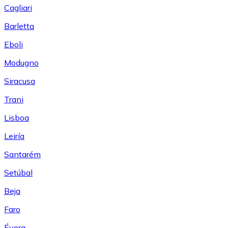
Cagliari
Barletta
Eboli
Modugno
Siracusa
Trani
Lisboa
Leiría
Santarém
Setúbal
Beja
Faro
Évora