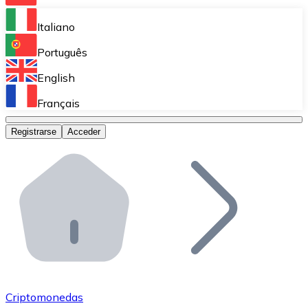
Bitnovo Ramp
Italiano
Integra nuestra solución en tu plataforma.
Português
Bitnovo Giftcards
English
Vende nuestras tarjetas regalo en tu negocio.
Français
Bitnovo OTC
Registrarse
Acceder
Realiza operaciones de gran volumen.
Bitnovo ATM
Integra un ATM Bitnovo en tu negocio y permite que t
Bitnovo API
Integra nuestra API en tu ecosistema.
Conviértete en Distribuidor
Únete a nuestra red de distribuidores.
Criptomonedas