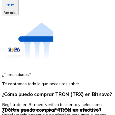
Ver más
¿Tienes dudas?
Te contamos todo lo que necesitas saber
¿Cómo puedo comprar TRON (TRX) en Bitnovo?
Regístrate en Bitnovo, verifica tu cuenta y selecciona
¿Dónde puedo comprar TRON en efectivo?
TRON como criptomoneda. Puedes pagar con tarjeta,
transferencia bancaria o en efectivo mediante cupones.