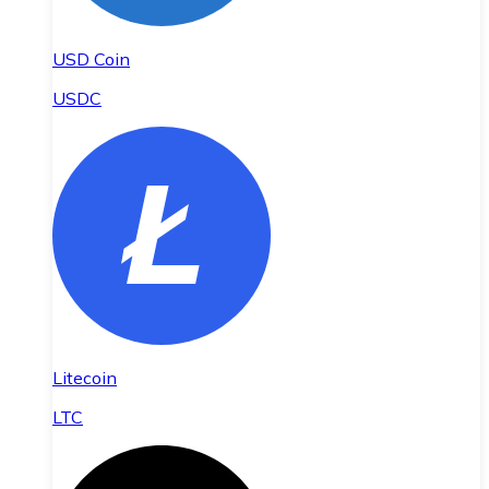
USD Coin
USDC
Litecoin
LTC