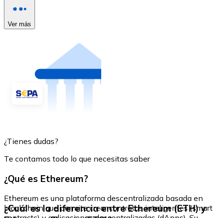
Ver más
¿Tienes dudas?
Te contamos todo lo que necesitas saber
¿Qué es Ethereum?
Ethereum es una plataforma descentralizada basada en
¿Cuál es la diferencia entre Ethereum (ETH) y
blockchain que permite crear contratos inteligentes (smart
contracts) y aplicaciones descentralizadas (dApps). Su