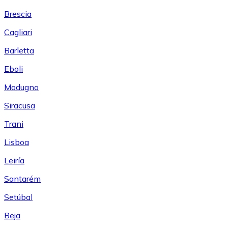
Brescia
Cagliari
Barletta
Eboli
Modugno
Siracusa
Trani
Lisboa
Leiría
Santarém
Setúbal
Beja