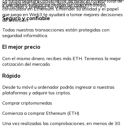
La forma segura y conveniente de tener el control total de
de protocolos de finanzas descentralizadas están
y que debes evaluar los riesgos de cada estrategia.
tus fondos y proteger tus criptomonedas.
construidos en Ethereum. Entender su utilidad y el papel
que juega en Web3 te ayudará a tomar mejores decisiones
Seguro y confiable
de inversión.
Todas nuestras transacciones están protegidas con
seguridad informática.
El mejor precio
Con el mismo dinero, recibes más ETH. Tenemos la mejor
cotización del mercado.
Rápido
Desde tu móvil u ordenador podrás ingresar a nuestras
plataformas y adquirir tus criptos.
Comprar criptomonedas
Comienza a comprar Ethereum (ETH)
Una vez realizadas las comprobaciones, en menos de 30