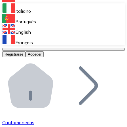
Bitnovo Ramp
Italiano
Integra nuestra solución en tu plataforma.
Português
Bitnovo Giftcards
English
Vende nuestras tarjetas regalo en tu negocio.
Français
Bitnovo OTC
Registrarse
Acceder
Realiza operaciones de gran volumen.
Bitnovo ATM
Integra un ATM Bitnovo en tu negocio y permite que t
Bitnovo API
Integra nuestra API en tu ecosistema.
Conviértete en Distribuidor
Únete a nuestra red de distribuidores.
Criptomonedas