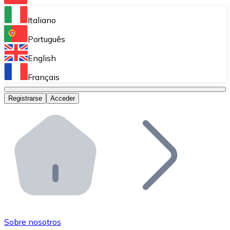
Bitnovo Ramp
Italiano
Integra nuestra solución en tu plataforma.
Português
Bitnovo Giftcards
English
Vende nuestras tarjetas regalo en tu negocio.
Français
Bitnovo OTC
Registrarse
Acceder
Realiza operaciones de gran volumen.
Bitnovo ATM
Integra un ATM Bitnovo en tu negocio y permite que t
Bitnovo API
Integra nuestra API en tu ecosistema.
Conviértete en Distribuidor
Únete a nuestra red de distribuidores.
Sobre nosotros