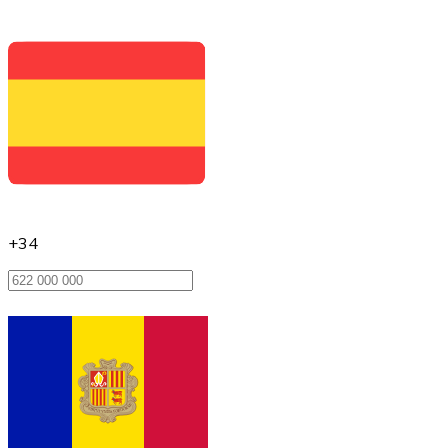
XRP
XRP
+34
Ver todo
Efectivo
Compra criptomonedas con efectivo en tu tienda más 
Comprar con efectivo
Transferencia SEPA
Añade fondos a tu cuenta Bitnovo o realiza compras di