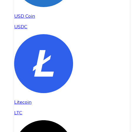
USD Coin
USDC
Litecoin
LTC