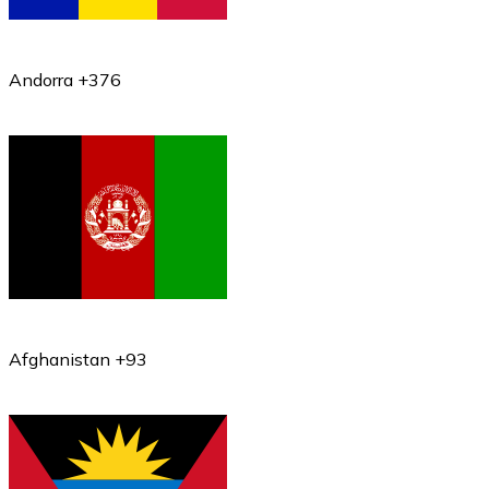
Comprar con Transferencia
Tarjeta de crédito / débito
Andorra +376
Utiliza tarjetas Visa y Mastercard para comprar criptom
Comprar con tarjeta
Tienda - Tarjetas regalo
Nuevo
Compra tarjetas regalo de tus marcas favoritas con cr
Ir a la tienda de tarjetas regalo
Afghanistan +93