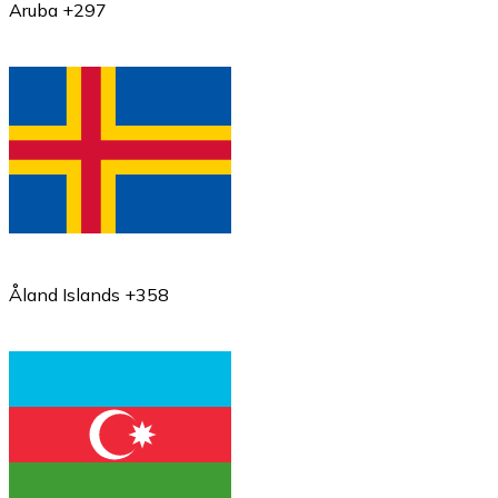
Aruba +297
Åland Islands +358