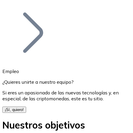
Listar Token
Añade tu proyecto a nuestro ecosistema.
Empleo
¿Quieres unirte a nuestro equipo?
Bitcoin
Si eres un apasionado de las nuevas tecnologías y, en
especial, de las criptomonedas, este es tu sitio.
BTC
¡Sí, quiero!
Nuestros objetivos