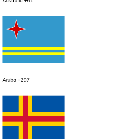
Australia +61
Aruba +297