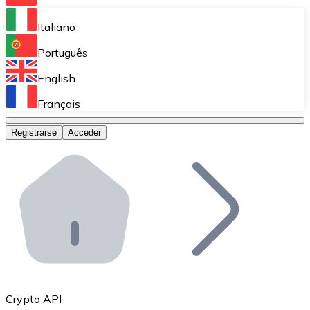
Bitnovo Ramp
Italiano
Integra nuestra solución en tu plataforma.
Português
Bitnovo Giftcards
English
Vende nuestras tarjetas regalo en tu negocio.
Français
Bitnovo OTC
Registrarse
Acceder
Realiza operaciones de gran volumen.
Bitnovo ATM
Integra un ATM Bitnovo en tu negocio y permite que t
Bitnovo API
Integra nuestra API en tu ecosistema.
Conviértete en Distribuidor
Únete a nuestra red de distribuidores.
Crypto API