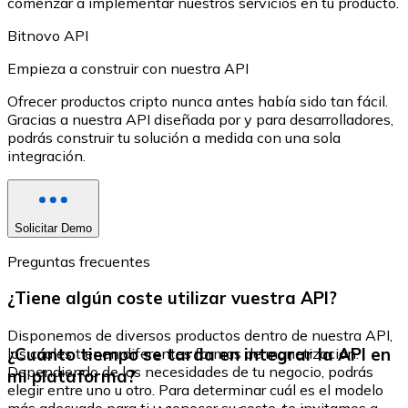
comenzar a implementar nuestros servicios en tu producto.
Comprar con Transferencia
Bitnovo API
Tarjeta de crédito / débito
Empieza a construir con nuestra API
Utiliza tarjetas Visa y Mastercard para comprar criptom
Ofrecer productos cripto nunca antes había sido tan fácil.
Comprar con tarjeta
Gracias a nuestra API diseñada por y para desarrolladores,
podrás construir tu solución a medida con una sola
Tienda - Tarjetas regalo
integración.
Nuevo
Compra tarjetas regalo de tus marcas favoritas con cr
Solicitar Demo
Ir a la tienda de tarjetas regalo
Preguntas frecuentes
¿Tiene algún coste utilizar vuestra API?
Disponemos de diversos productos dentro de nuestra API,
¿Cuánto tiempo se tarda en integrar la API en
los cuales tienen diferentes formas de monetización.
Dependiendo de las necesidades de tu negocio, podrás
mi plataforma?
elegir entre uno u otro. Para determinar cuál es el modelo
más adecuado para ti y conocer su coste, te invitamos a