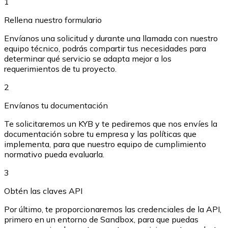
1
Rellena nuestro formulario
Envíanos una solicitud y durante una llamada con nuestro
equipo técnico, podrás compartir tus necesidades para
determinar qué servicio se adapta mejor a los
XRP
requerimientos de tu proyecto.
XRP
2
Envíanos tu documentación
Te solicitaremos un KYB y te pediremos que nos envíes la
Ver todo
documentación sobre tu empresa y las políticas que
Efectivo
implementa, para que nuestro equipo de cumplimiento
normativo pueda evaluarla.
Compra criptomonedas con efectivo en tu tienda más 
3
Comprar con efectivo
Obtén las claves API
Transferencia SEPA
Por último, te proporcionaremos las credenciales de la API,
Añade fondos a tu cuenta Bitnovo o realiza compras di
primero en un entorno de Sandbox, para que puedas