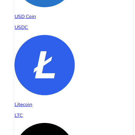
USD Coin
USDC
Litecoin
LTC