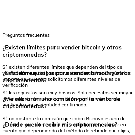
Comprar con Transferencia
Tarjeta de crédito / débito
Utiliza tarjetas Visa y Mastercard para comprar criptom
Preguntas frecuentes
Comprar con tarjeta
¿Existen límites para vender bitcoin y otras
Tienda - Tarjetas regalo
criptomonedas?
Nuevo
Sí, existen diferentes límites que dependen del tipo de
Compra tarjetas regalo de tus marcas favoritas con cr
¿Existen requisitos para vender bitcoin y otras
verificación que tengas en nuestra plataforma. Según el
importe de la venta, solicitamos diferentes niveles de
criptomonedas?
Ir a la tienda de tarjetas regalo
verificación.
Sí, los requisitos son muy básicos. Solo necesitas ser mayor
¿Me cobrarán una comisión por la venta de
de edad, estar registrado en Bitnovo y tener tu cuenta
verificada con la identidad confirmada.
criptomonedas?
Sí, no obstante la comisión que cobra Bitnovo es una de
¿Dónde puedo recibir mis criptomonedas?
las más bajas del mercado. Sin embargo, debes tener en
cuenta que dependiendo del método de retirada que elijas,