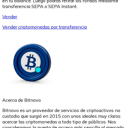
en tu balance. Luego podrás retirar los fondos mediante
transferencia SEPA o SEPA Instant.
USDC
Vender
Vender criptomonedas por transferencia
Litecoin
LTC
Acerca de Bitnovo
Bitnovo es un proveedor de servicios de criptoactivos no
custodio que surgió en 2015 con unos ideales muy claros:
acercar las criptomonedas a todo tipo de públicos. Nos
consideramos la puerta de acceso más sencilla al mercado