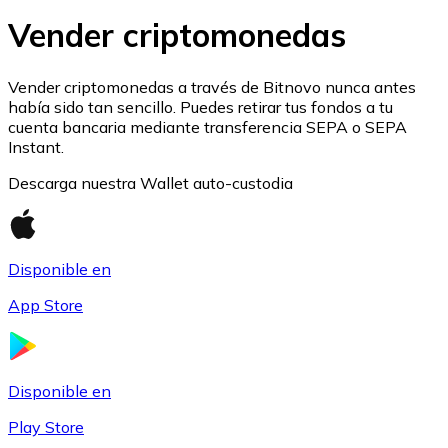
Listar Token
Vender criptomonedas
Añade tu proyecto a nuestro ecosistema.
Vender criptomonedas a través de Bitnovo nunca antes
había sido tan sencillo. Puedes retirar tus fondos a tu
cuenta bancaria mediante transferencia SEPA o SEPA
Instant.
Descarga nuestra Wallet auto-custodia
Disponible en
App Store
Bitcoin
BTC
Disponible en
Play Store