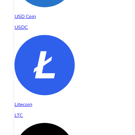
USD Coin
USDC
Litecoin
LTC