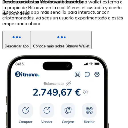
pueden existir comisiones adicionales.
Puedes recibir tus criptomonedas en una wallet externa o
Descarga nuestra Wallet auto-custodia
la propia de Bitnovo en la cual tú eres el custodio y dueño
Bitnovo es la app más sencilla para interactuar con
de tus claves.
criptomonedas, ya seas un usuario experimentado o estés
empezando ahora.
Descargar app
Conoce más sobre Bitnovo Wallet