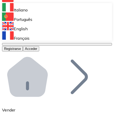
Bitnovo Ramp
Italiano
Integra nuestra solución en tu plataforma.
Português
Bitnovo Giftcards
English
Vende nuestras tarjetas regalo en tu negocio.
Français
Bitnovo OTC
Registrarse
Acceder
Realiza operaciones de gran volumen.
Bitnovo ATM
Integra un ATM Bitnovo en tu negocio y permite que t
Bitnovo API
Integra nuestra API en tu ecosistema.
Conviértete en Distribuidor
Únete a nuestra red de distribuidores.
Vender