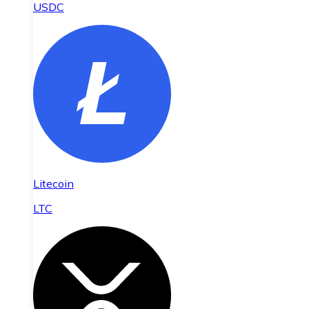
USDC
Litecoin
LTC