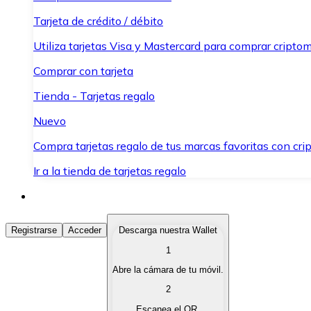
Tarjeta de crédito / débito
Utiliza tarjetas Visa y Mastercard para comprar criptom
Comprar con tarjeta
Tienda - Tarjetas regalo
Nuevo
Compra tarjetas regalo de tus marcas favoritas con cr
Ir a la tienda de tarjetas regalo
Comprar Criptomonedas
Registrarse
Acceder
Descarga nuestra Wallet
1
Compra criptomonedas con diferentes métodos de pag
Abre la cámara de tu móvil.
Vender Criptomonedas
2
Vende tus criptomonedas de forma rápida y segura.
Escanea el QR.