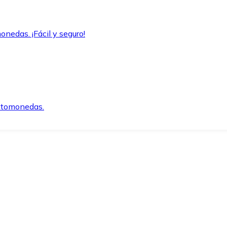
onedas. ¡Fácil y seguro!
iptomonedas.
o.