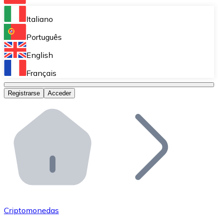
Bitnovo Ramp
Italiano
Integra nuestra solución en tu plataforma.
Português
Bitnovo Giftcards
English
Vende nuestras tarjetas regalo en tu negocio.
Français
Bitnovo OTC
Registrarse
Acceder
Realiza operaciones de gran volumen.
Bitnovo ATM
Integra un ATM Bitnovo en tu negocio y permite que t
Bitnovo API
Integra nuestra API en tu ecosistema.
Conviértete en Distribuidor
Únete a nuestra red de distribuidores.
Criptomonedas