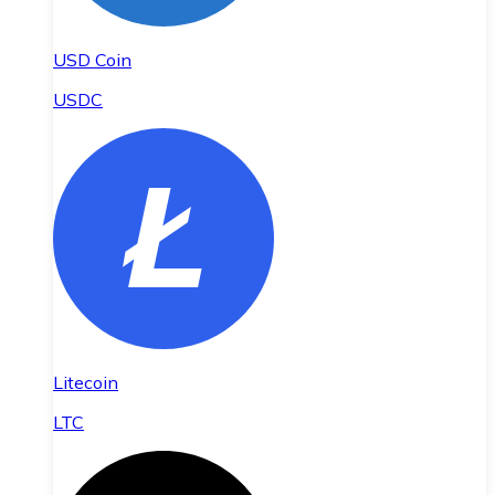
USD Coin
USDC
Litecoin
LTC