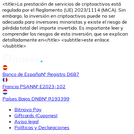
Comprar con Transferencia
<title>La prestación de servicios de criptoactivos está
regulada por el Reglamento (UE) 2023/1114 (MiCA). Sin
Tarjeta de crédito / débito
embargo, la inversión en criptoactivos puede no ser
adecuada para inversores minoristas y existe el riesgo de
Utiliza tarjetas Visa y Mastercard para comprar criptom
pérdida total del importe invertido. Es importante leer y
comprender los riesgos de esta inversión, que se explican
Comprar con tarjeta
detalladamente en</title> <subtitle>este enlace.
</subtitle>
Tienda - Tarjetas regalo
Nuevo
Compra tarjetas regalo de tus marcas favoritas con cr
Banco de España
Nº Registro D687
Ir a la tienda de tarjetas regalo
Francia PSAN
Nº E2023-102
Países Bajos DNB
Nº R193399
Bitnovo Pay
Giftcards (Cupones)
Aviso legal
Políticas y Declaraciones