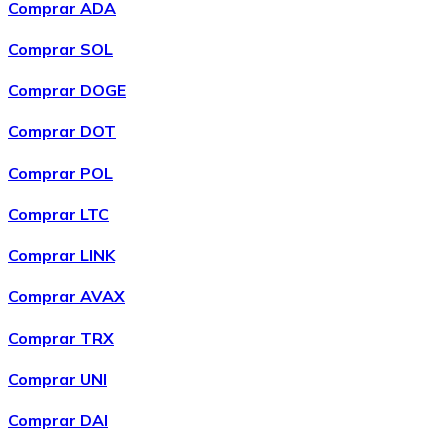
Comprar ADA
Comprar SOL
Comprar DOGE
XRP
Comprar DOT
XRP
Comprar POL
Comprar LTC
Ver todo
Comprar LINK
Efectivo
Comprar AVAX
Compra criptomonedas con efectivo en tu tienda más 
Comprar TRX
Comprar con efectivo
Comprar UNI
Transferencia SEPA
Comprar DAI
Añade fondos a tu cuenta Bitnovo o realiza compras di