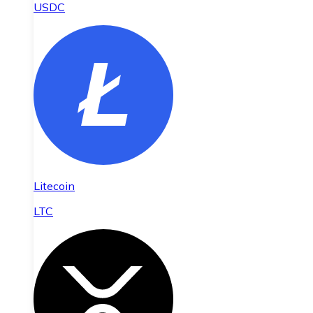
USDC
Litecoin
LTC