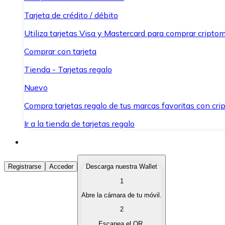
Tarjeta de crédito / débito
Utiliza tarjetas Visa y Mastercard para comprar criptom
Comprar con tarjeta
Tienda - Tarjetas regalo
Nuevo
Compra tarjetas regalo de tus marcas favoritas con cr
Ir a la tienda de tarjetas regalo
Comprar Criptomonedas
Registrarse
Acceder
Descarga nuestra Wallet
1
Compra criptomonedas con diferentes métodos de pag
Abre la cámara de tu móvil.
Vender Criptomonedas
2
Vende tus criptomonedas de forma rápida y segura.
Escanea el QR.