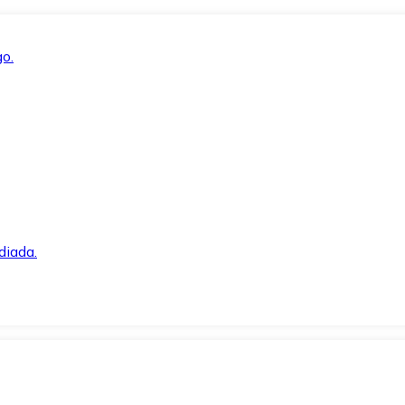
o.
diada.