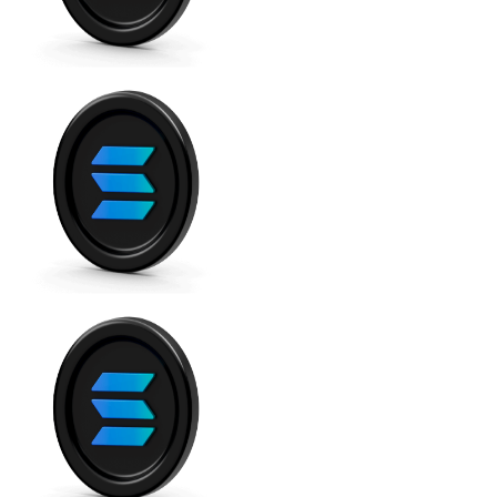
Comprar con Transferencia
Tarjeta de crédito / débito
Utiliza tarjetas Visa y Mastercard para comprar criptom
Comprar con tarjeta
Tienda - Tarjetas regalo
Nuevo
Compra tarjetas regalo de tus marcas favoritas con cr
Ir a la tienda de tarjetas regalo