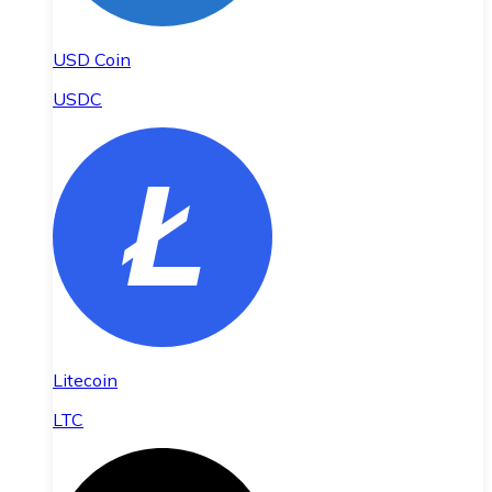
USD Coin
USDC
Litecoin
LTC