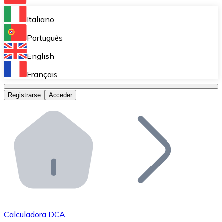
Bitnovo Ramp
Italiano
Integra nuestra solución en tu plataforma.
Português
Bitnovo Giftcards
English
Vende nuestras tarjetas regalo en tu negocio.
Français
Bitnovo OTC
Registrarse
Acceder
Realiza operaciones de gran volumen.
Bitnovo ATM
Integra un ATM Bitnovo en tu negocio y permite que t
Bitnovo API
Integra nuestra API en tu ecosistema.
Conviértete en Distribuidor
Únete a nuestra red de distribuidores.
Calculadora DCA