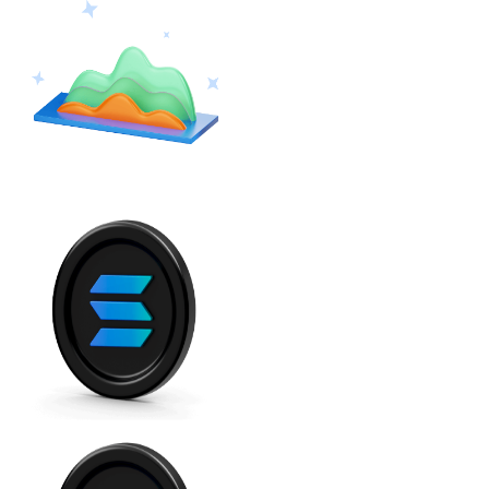
Ethereum
ETH
USD Coin