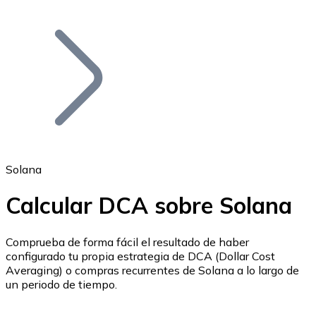
Listar Token
Añade tu proyecto a nuestro ecosistema.
Solana
Calcular DCA sobre Solana
Bitcoin
BTC
Comprueba de forma fácil el resultado de haber
configurado tu propia estrategia de DCA (Dollar Cost
Averaging) o compras recurrentes de Solana a lo largo de
un periodo de tiempo.