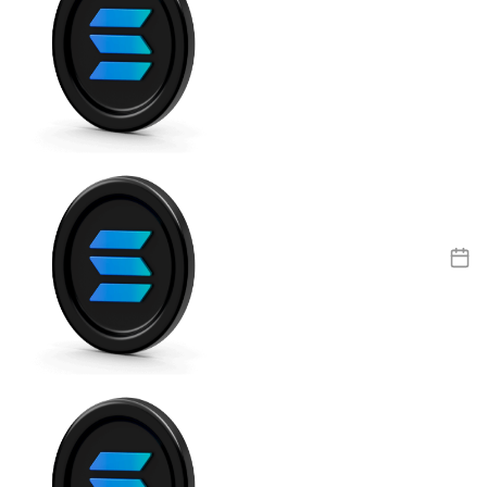
USDC
Litecoin
LTC