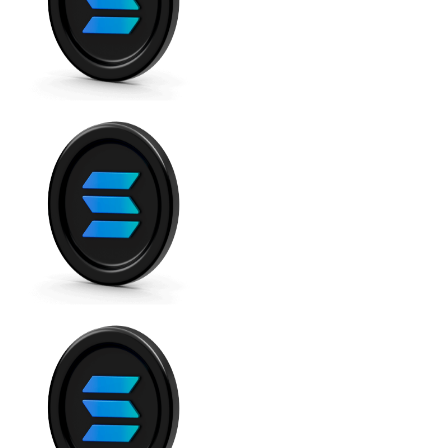
XRP
XRP
Ver todo
Efectivo
Compra criptomonedas con efectivo en tu tienda más 
Comprar con efectivo
Transferencia SEPA
Añade fondos a tu cuenta Bitnovo o realiza compras di