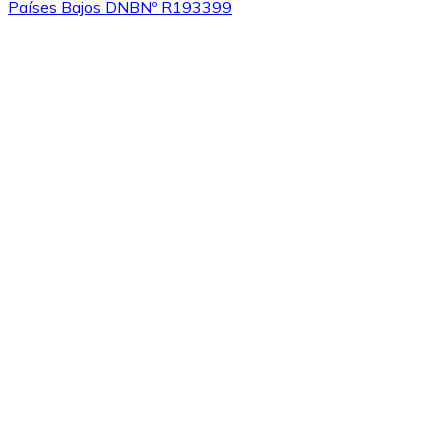
Países Bajos DNB
Nº R193399