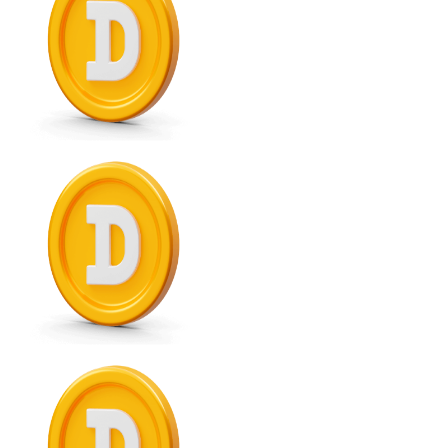
XRP
XRP
Ver todo
Efectivo
Compra criptomonedas con efectivo en tu tienda más 
Comprar con efectivo
Transferencia SEPA
Añade fondos a tu cuenta Bitnovo o realiza compras di