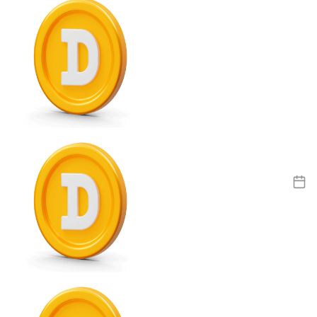
USDC
Litecoin
LTC