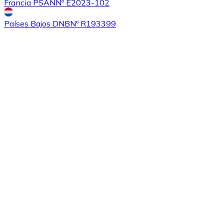
Francia PSAN
Nº E2023-102
Países Bajos DNB
Nº R193399