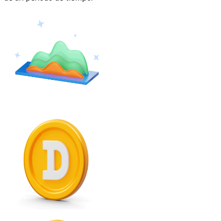
Ethereum
ETH
USD Coin