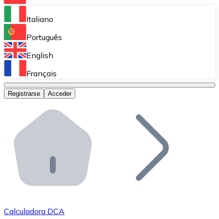
Bitnovo Ramp
Italiano
Integra nuestra solución en tu plataforma.
Português
Bitnovo Giftcards
English
Vende nuestras tarjetas regalo en tu negocio.
Français
Bitnovo OTC
Registrarse
Acceder
Realiza operaciones de gran volumen.
Bitnovo ATM
Integra un ATM Bitnovo en tu negocio y permite que t
Bitnovo API
Integra nuestra API en tu ecosistema.
Conviértete en Distribuidor
Únete a nuestra red de distribuidores.
Calculadora DCA