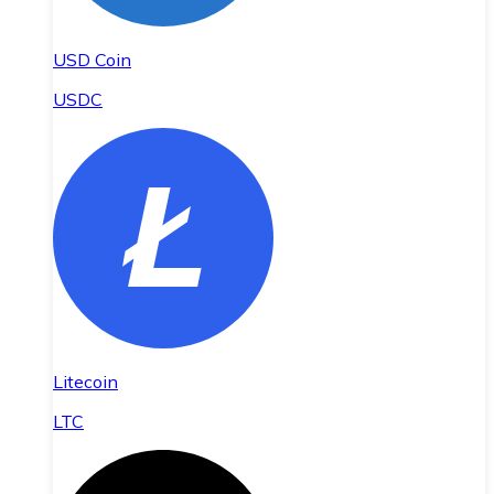
USD Coin
USDC
Litecoin
LTC