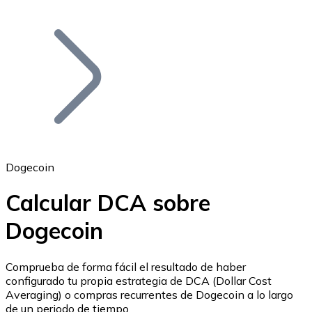
Listar Token
Añade tu proyecto a nuestro ecosistema.
Dogecoin
Calcular DCA sobre
Bitcoin
Dogecoin
BTC
Comprueba de forma fácil el resultado de haber
configurado tu propia estrategia de DCA (Dollar Cost
Averaging) o compras recurrentes de Dogecoin a lo largo
de un periodo de tiempo.