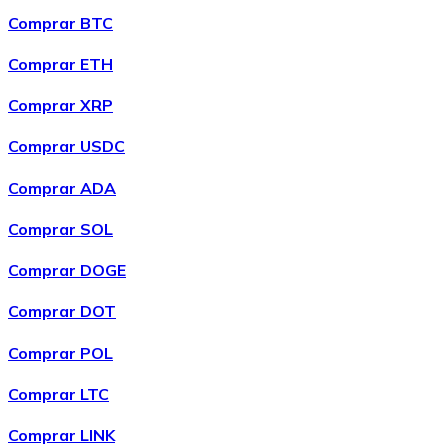
solventar el problema, no obstante volveremos a intentar
Comprar BTC
realizar la compra pasadas 24 horas y en caso de volver a
dar error la compra recurrente quedará pausada.
Comprar ETH
Comprar XRP
Comprar USDC
Comprar ADA
Comprar SOL
Comprar DOGE
Comprar DOT
Comprar POL
Comprar LTC
Comprar LINK