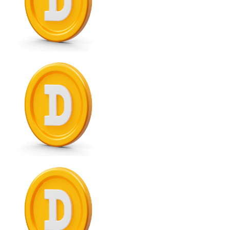
Comprar con Transferencia
Tarjeta de crédito / débito
Utiliza tarjetas Visa y Mastercard para comprar criptom
Comprar con tarjeta
Tienda - Tarjetas regalo
Nuevo
Compra tarjetas regalo de tus marcas favoritas con cr
Ir a la tienda de tarjetas regalo