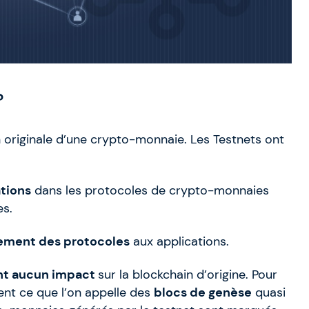
?
 originale d’une crypto-monnaie. Les Testnets ont
tions
dans les protocoles de crypto-monnaies
es.
tement des protocoles
aux applications.
nt aucun impact
sur la blockchain d’origine. Pour
ent ce que l’on appelle des
blocs de genèse
quasi