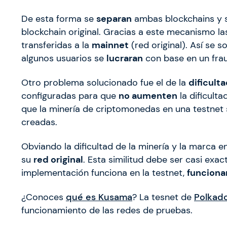
De esta forma se
separan
ambas blockchains y s
blockchain original. Gracias a este mecanismo l
transferidas a la
mainnet
(red original). Así se 
algunos usuarios se
lucraran
con base en un fra
Otro problema solucionado fue el de la
dificult
configuradas para que
no aumenten
la dificult
que la minería de criptomonedas en una testnet
creadas.
Obviando la dificultad de la minería y la marca en
su
red original
. Esta similitud debe ser casi exac
implementación funciona en la testnet,
funciona
¿Conoces
qué es Kusama
? La tesnet de
Polkad
funcionamiento de las redes de pruebas.