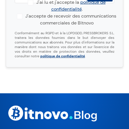
J'ai lu et j'accepte la
politique de
confidentialité
.
J'accepte de recevoir des communications
commerciales de Bitnovo
Conformément au RGPD et à la LOPDGDD, PRESSBROKERS S.L.
traitera les données fournies dans le but d'envoyer des
communications aux abonnés. Pour plus d'informations sur la
manière dont nous traitons vos données et sur l'exercice de
vos droits en matière de protection des données, veuillez
consulter notre
politique de confidentialité
.