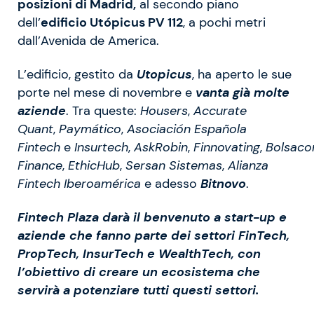
posizioni di Madrid,
al secondo piano
dell’
edificio Utópicus PV 112
, a pochi metri
dall’Avenida de America.
L’edificio, gestito da
Utopicus
, ha aperto le sue
porte nel mese di novembre e
vanta già molte
aziende
. Tra queste:
Housers
,
Accurate
Quant
,
Paymático
,
Asociación Española
Fintech
e
Insurtech
,
AskRobin
,
Finnovating
,
Bolsac
Finance
,
EthicHub
,
Sersan Sistemas
,
Alianza
Fintech Iberoamérica
e adesso
Bitnovo
.
Fintech Plaza darà il benvenuto a start-up e
aziende che fanno parte dei settori FinTech,
PropTech, InsurTech e WealthTech, con
l’obiettivo di creare un ecosistema che
servirà a potenziare tutti questi settori.