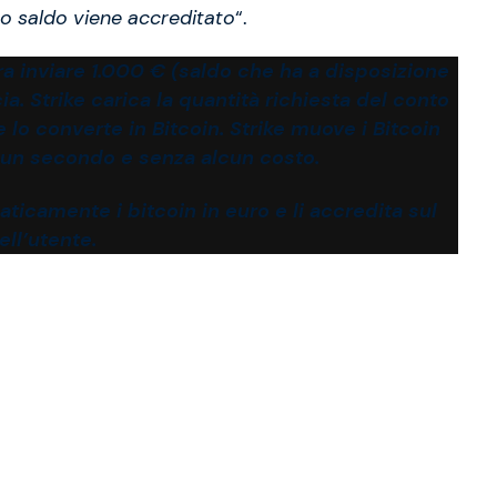
uo saldo viene accreditato
“.
 inviare 1.000 € (saldo che ha a disposizione
ia. Strike carica la quantità richiesta del conto
e lo converte in Bitcoin. Strike muove i Bitcoin
i un secondo e senza alcun costo.
ticamente i bitcoin in euro e li accredita sul
ll’utente.