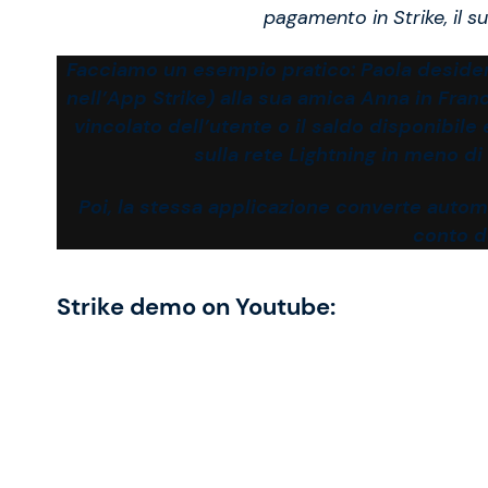
pagamento in Strike, il s
Facciamo un esempio pratico: Paola desidera
nell’App Strike) alla sua amica Anna in Franc
vincolato dell’utente o il saldo disponibile 
sulla rete Lightning in meno d
Poi, la stessa applicazione converte automa
conto de
Strike demo on Youtube: