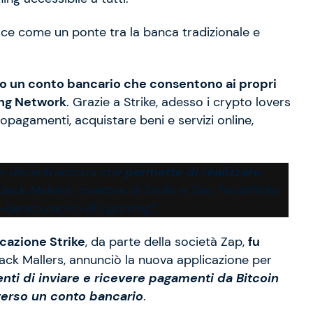
ce come un ponte tra la banca tradizionale e
 o un conto bancario che consentono ai propri
ing Network
. Grazie a Strike, adesso i crypto lovers
opagamenti, acquistare beni e servizi online,
r decentralizzata che
permette di realizzare
 Jack Mallers, creatore di Strike e Zap, ha definito
-banco nativo di Lightning”.
icazione Strike
, da parte della società Zap,
fu
Jack Mallers, annunciò la nuova applicazione per
enti di inviare e ricevere pagamenti da Bitcoin
verso un conto bancario
.