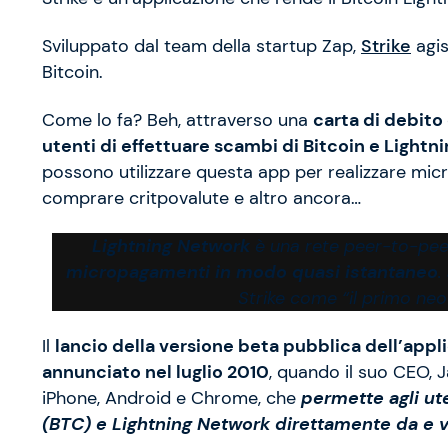
Sviluppato dal team della startup Zap,
Strike
agis
Bitcoin.
Come lo fa? Beh, attraverso una
carta di debito
utenti di
effettuare scambi di Bitcoin e Lightn
possono utilizzare questa app per realizzare micr
comprare critpovalute e altro ancora…
Lightning Network
è una rete peer-to-pee
micropagamenti in modo quasi istantaneo
.
Strike come “il primo neo
Il
lancio della versione
beta
pubblica dell’appl
annunciato
nel luglio 2010
, quando il suo CEO, 
iPhone, Android e Chrome, che
permette agli ut
(BTC) e Lightning Network direttamente da e 