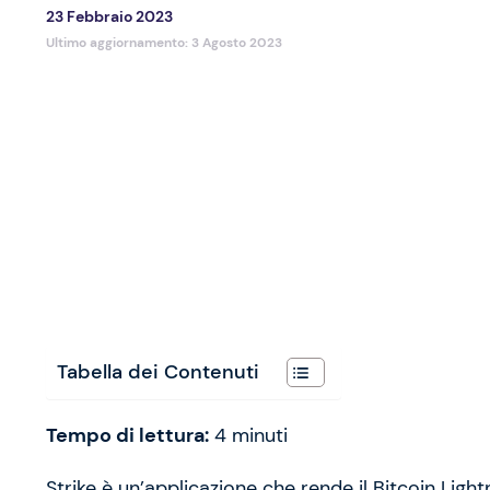
23 Febbraio 2023
Ultimo aggiornamento:
3 Agosto 2023
Tabella dei Contenuti
Tempo di lettura:
4
minuti
Strike è un’applicazione che rende il Bitcoin Lightn