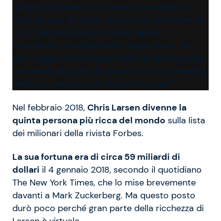
questa criptovaluta consente lo scambio di
tutte le cose di valore. Bitcoin non lo consente.
Ecco perché abbiamo creato Ripple,
scambiamo principalmente dollari, euro, yen,
ecc. Vediamo che Ripple (XRP) diventa il ponte
universale per tutte le cose di valore e i market
maker lo useranno per creare mercati. “.
Nel febbraio 2018,
Chris Larsen divenne la
quinta persona più ricca del mondo
sulla lista
dei milionari della rivista Forbes.
La sua fortuna era di circa 59 miliardi di
dollari
il 4 gennaio 2018, secondo il quotidiano
The New York Times, che lo mise brevemente
davanti a Mark Zuckerberg. Ma questo posto
durò poco perché gran parte della ricchezza di