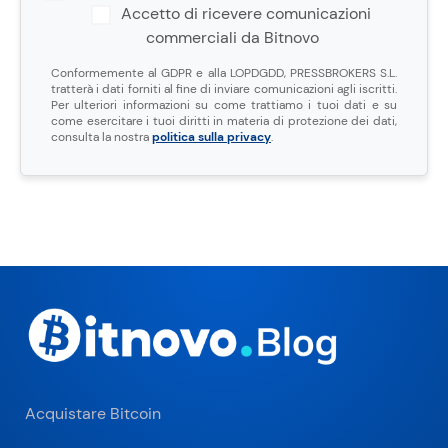
Accetto di ricevere comunicazioni
commerciali da Bitnovo
Conformemente al GDPR e alla LOPDGDD, PRESSBROKERS S.L.
tratterà i dati forniti al fine di inviare comunicazioni agli iscritti.
Per ulteriori informazioni su come trattiamo i tuoi dati e su
come esercitare i tuoi diritti in materia di protezione dei dati,
consulta la nostra
politica sulla privacy
.
Acquistare Bitcoin