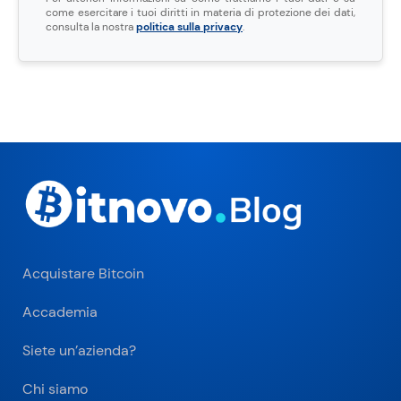
come esercitare i tuoi diritti in materia di protezione dei dati,
consulta la nostra
politica sulla privacy
.
Acquistare Bitcoin
Accademia
Siete un’azienda?
Chi siamo