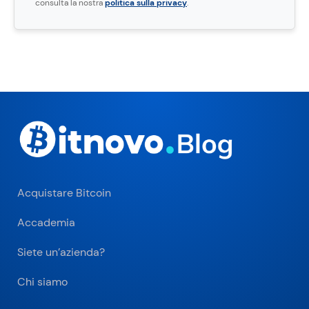
consulta la nostra
politica sulla privacy
.
Acquistare Bitcoin
Accademia
Siete un’azienda?
Chi siamo