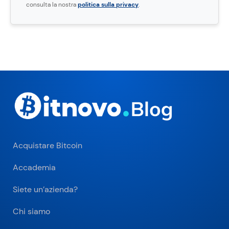
consulta la nostra
politica sulla privacy
.
Acquistare Bitcoin
Accademia
Siete un’azienda?
Chi siamo