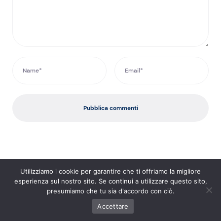
Pubblica commenti
Utilizziamo i cookie per garantire che ti offriamo la migliore
esperienza sul nostro sito. Se continui a utilizzare questo sito,
Iscriviti alla nostra Newsletter!
presumiamo che tu sia d'accordo con ciò.
Accettare
Ricevi le ultime notizie sulle criptovalute e gli