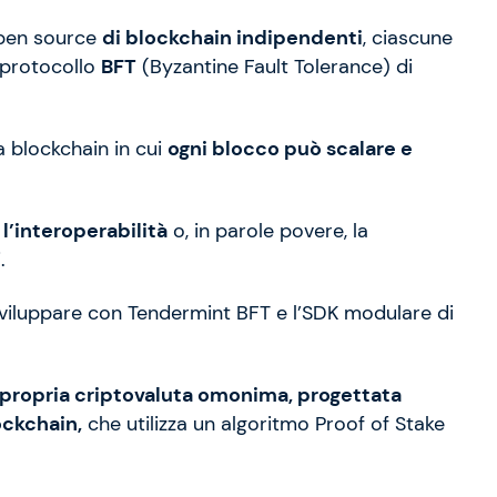
en source
di blockchain indipendenti
, ciascune
protocollo
BFT
(Byzantine Fault Tolerance) di
a blockchain in cui
ogni blocco può scalare e
 l’interoperabilità
o, in parole povere, la
.
a sviluppare con Tendermint BFT e l’SDK modulare di
 propria criptovaluta omonima, progettata
ockchain,
che utilizza un algoritmo Proof of Stake