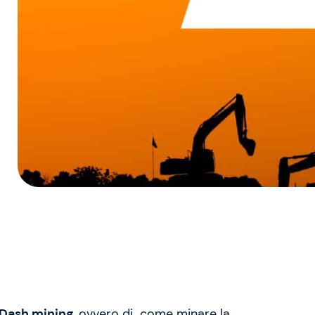
Dash mining
, ovvero di come minare la