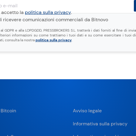
e accetto la
politica sulla privacy
.
i ricevere comunicazioni commerciali da Bitnovo
 GDPR e alla LOPDGDD, PRESSBROKERS S.L. tratterà i dati forniti al fine di invi
 ulteriori informazioni su come trattiamo i tuoi dati e su come esercitare i tuoi di
ti, consulta la nostra
politica sulla privacy
.
 Bitcoin
Avviso legale
a
Informativa sulla privacy