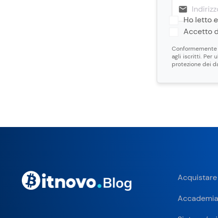
Ho letto 
Accetto d
Conformemente al
agli iscritti. Per
protezione dei da
Acquistare
Accademi