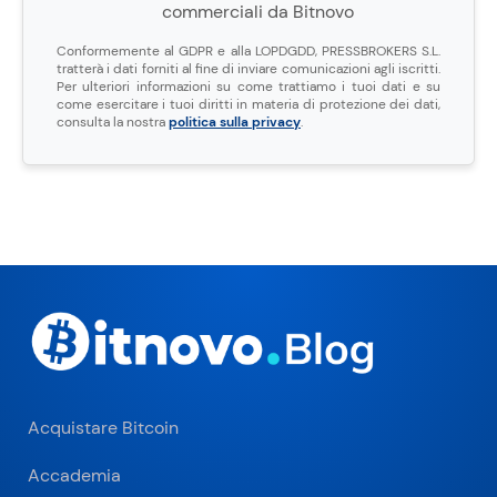
commerciali da Bitnovo
Conformemente al GDPR e alla LOPDGDD, PRESSBROKERS S.L.
tratterà i dati forniti al fine di inviare comunicazioni agli iscritti.
Per ulteriori informazioni su come trattiamo i tuoi dati e su
come esercitare i tuoi diritti in materia di protezione dei dati,
consulta la nostra
politica sulla privacy
.
Acquistare Bitcoin
Accademia