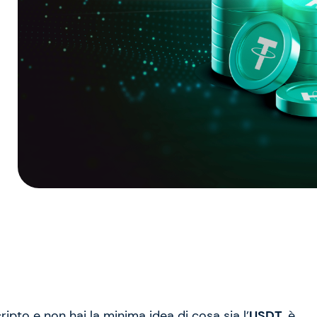
ripto e non hai la minima idea di cosa sia l’
USDT
, è