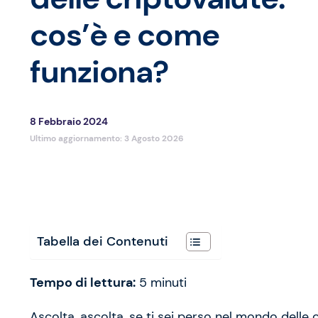
cos’è e come
funziona?
8 Febbraio 2024
Ultimo aggiornamento:
3 Agosto 2026
Tabella dei Contenuti
Tempo di lettura:
5
minuti
Ascolta, ascolta, se ti sei perso nel mondo delle c