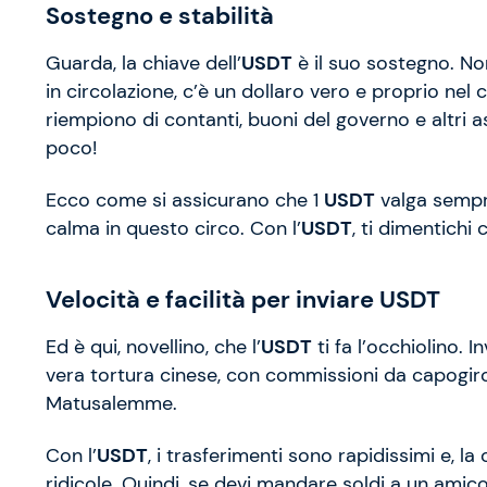
Sostegno e stabilità
Guarda, la chiave dell’
USDT
è il suo sostegno. N
in circolazione, c’è un dollaro vero e proprio nel 
riempiono di contanti, buoni del governo e altri as
poco!
Ecco come si assicurano che 1
USDT
valga sempre
calma in questo circo. Con l’
USDT
, ti dimentichi 
Velocità e facilità per inviare USDT
Ed è qui, novellino, che l’
USDT
ti fa l’occhiolino. 
vera tortura cinese, con commissioni da capogiro 
Matusalemme.
Con l’
USDT
, i trasferimenti sono rapidissimi e, l
ridicole. Quindi, se devi mandare soldi a un amico o