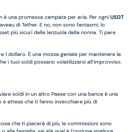
on è una promessa campata per aria. Per ogni
USDT
caveau di Tether. E no, non sono fantasmi; lo
set più sicuri delle lenzuola della nonna. Ti pare
 1 dollaro. È una mossa geniale per mantenere la
che i tuoi soldi possano volatilizzarsi all’improvviso.
Inviare soldi in un altro Paese con una banca è una
e attese che ti fanno invecchiare più di
a cosa che ti piacerà di più, le commissioni sono
 alla famiglia, sai già qual è l’opzione migliore.