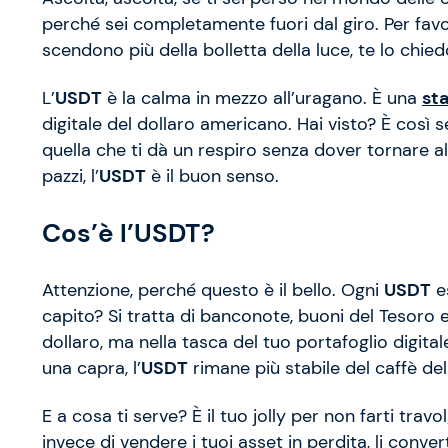
perché sei completamente fuori dal giro. Per favo
scendono più della bolletta della luce, te lo chied
L’
USDT
è la calma in mezzo all’uragano. È una
st
digitale del dollaro americano. Hai visto? È così 
quella che ti dà un respiro senza dover tornare a
pazzi, l’
USDT
è il buon senso.
Cos’è l’USDT?
Attenzione, perché questo è il bello. Ogni
USDT
es
capito? Si tratta di banconote, buoni del Tesoro e
dollaro, ma nella tasca del tuo portafoglio digita
una capra, l’
USDT
rimane più stabile del caffè del
E a cosa ti serve? È il tuo jolly per non farti travo
invece di vendere i tuoi asset in perdita, li conver