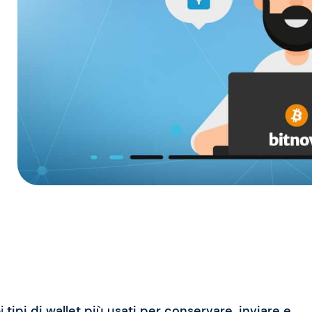
ei
tipi di wallet più usati per conservare, inviare e