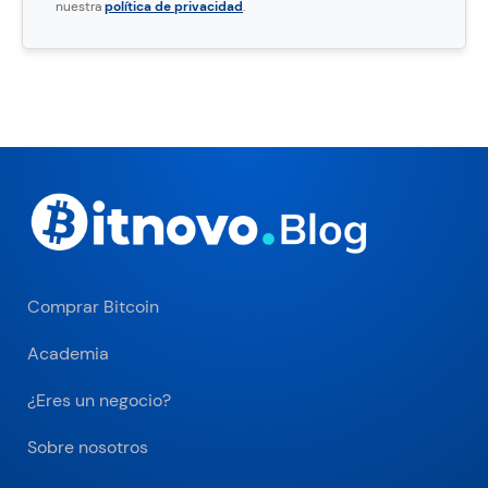
nuestra
política de privacidad
.
Comprar Bitcoin
Academia
¿Eres un negocio?
Sobre nosotros