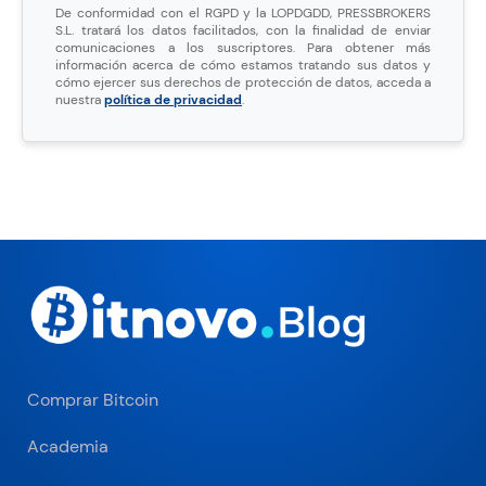
De conformidad con el RGPD y la LOPDGDD, PRESSBROKERS
S.L. tratará los datos facilitados, con la finalidad de enviar
comunicaciones a los suscriptores. Para obtener más
información acerca de cómo estamos tratando sus datos y
cómo ejercer sus derechos de protección de datos, acceda a
nuestra
política de privacidad
.
Comprar Bitcoin
Academia