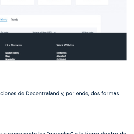
aciones de Decentraland y, por ende, dos formas
que
representa las “parcelas” o la tierra dentro de