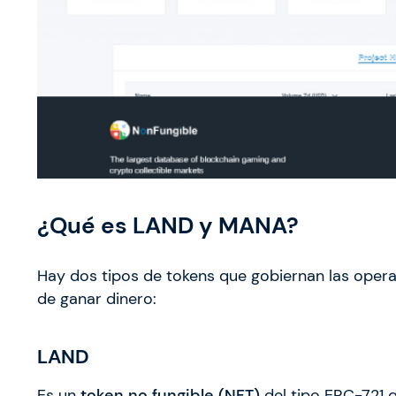
¿Qué es LAND y MANA?
Hay dos tipos de tokens que gobiernan las oper
de ganar dinero:
LAND
Es un
token no fungible (NFT)
del tipo ERC-721 