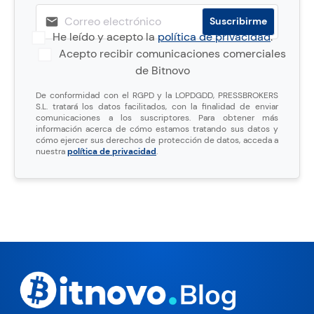
He leído y acepto la
política de privacidad
.
Acepto recibir comunicaciones comerciales
de Bitnovo
De conformidad con el RGPD y la LOPDGDD, PRESSBROKERS
S.L. tratará los datos facilitados, con la finalidad de enviar
comunicaciones a los suscriptores. Para obtener más
información acerca de cómo estamos tratando sus datos y
cómo ejercer sus derechos de protección de datos, acceda a
nuestra
política de privacidad
.