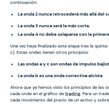
continuación:
La onda 2 nunca retrocederá más allá del c
La onda 3 nunca será la más corta.
La onda 4 no debe solaparse con la primer
Una vez haya finalizado esta etapa tras la quinta o
c). Estas ondas tienen otros principios:
Las ondas a y c son ondas de impulso bajis
La onda b es una onda correctiva alcista
Ahora que ya hemos visto los principios de las o
cada onda en el gráfico de
trading
. Para un tra
cada movimiento del precio de un activo y sobre