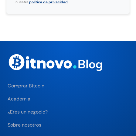
nuestra
política de privacidad
.
Comprar Bitcoin
Academia
¿Eres un negocio?
Sobre nosotros