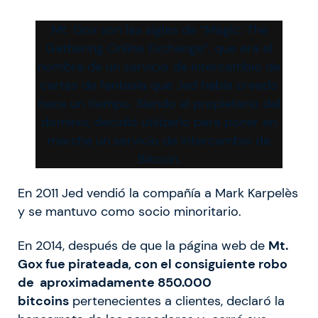
Mt. Gox son las siglas de “Magic: The
Gathering Online Exchange”, que era el
nombre de un servicio de intercambio de
cartas de fantasía que Jed había creado
hace un tiempo. Siendo el propietario del
dominio, decidió utilizarlo para poner en
marcha un servicio de intercambio de
Bitcoin.
En 2011 Jed vendió la compañía a Mark Karpelès
y se mantuvo como socio minoritario.
En 2014, después de que la página web de
Mt.
Gox fue pirateada, con el consiguiente robo
de aproximadamente 850.000
bitcoins
pertenecientes a clientes, declaró la