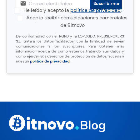
He leído y acepto la
política de privacidad
.
Acepto recibir comunicaciones comerciales
de Bitnovo
De conformidad con el RGPD y la LOPDGDD, PRESSBROKERS
S.L. tratará los datos facilitados, con la finalidad de enviar
comunicaciones a los suscriptores. Para obtener más
información acerca de cómo estamos tratando sus datos y
cómo ejercer sus derechos de protección de datos, acceda a
nuestra
política de privacidad
.