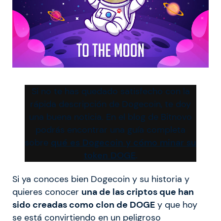
Si no te has quedado satisfecho con la
rápida descripción de Dogecoin, te doy
una buena noticia. En el blog de Bitnovo
podrás encontrar una guía completa
sobre
qué es Dogecoin y cómo minar su
token DOGE
.
Si ya conoces bien Dogecoin y su historia y
quieres conocer
una de las criptos que han
sido creadas como clon de DOGE
y que hoy
se está convirtiendo en un peligroso